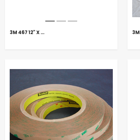
3M 467 12" X …
3M 