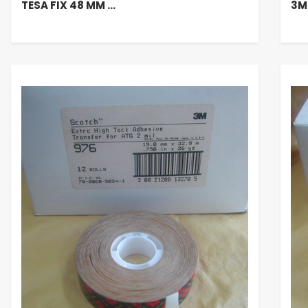
TESA FIX 48 MM …
3M