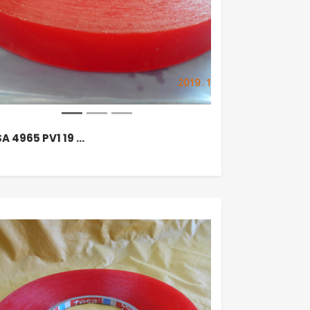
A 4965 PV1 19 …