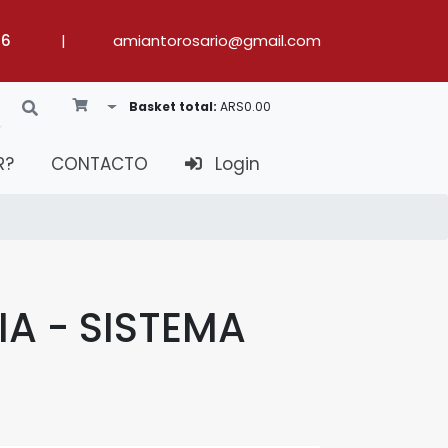
36
|
amiantorosario@gmail.com
Toggle Dropdown
Basket total:
ARS0.00
R?
CONTACTO
Login
IA - SISTEMA