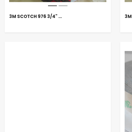
3M SCOTCH 976 3/4" …
3M